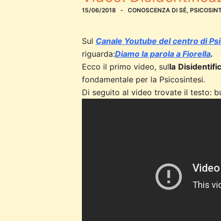
15/06/2018
CONOSCENZA DI SÉ
,
PSICOSINT
Sul
Canale Youtube del centro di Psi
riguarda:
Diamo la parola a Fiorella
.
Ecco il primo video, sul
la
Disidentifi
fondamentale per la Psicosintesi.
Di seguito al video trovate il testo: b