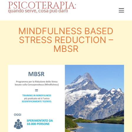
PSICOTERAPIA:
S
quando serve, cosa può darti
a
l
MINDFULNESS BASED
t
a
STRESS REDUCTION –
a
MBSR
l
c
o
n
t
e
n
u
t
o