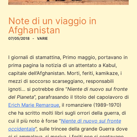
Note di un viaggio in
Afghanistan
07/05/2018
VARIE
I giornali di stamattina, Primo maggio, portavano in
prima pagina la notizia di un attentato a Kabul,
capitale dell’Afghanistan. Morti, feriti, kamikaze, i
mezzi di soccorso scarseggiano, responsabili
ignoti… si potrebbe dire “
Niente di nuovo sul fronte
del Pianeta
”, parafrasando il titolo del capolavoro di
Erich Marie Remarque
, il romanziere (1989-1970)
che ha scritto molti libri sugli orrori della guerra, di
cui il più noto è forse “
Niente di nuovo sul fronte
occidentale
”, sulle trincee della grande Guerra dove
ci si ammalava, si moriva, i feriti non si contavano,