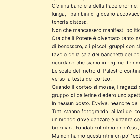
C’e una bandiera della Pace enorme. 
lunga, i bambini ci giocano accovacci
tenerla distesa.
Non che mancassero manifesti politici
Ora che il Potere è diventato tanto n
di benessere, e i piccoli gruppi con s
tavolo della sala dei banchetti del po
ricordano che siamo in regime democ
Le scale del metro di Palestro contin
verso la testa del corteo.
Quando il corteo si mosse, i ragazzi 
gruppo di ballerine diedero uno spet
In nessun posto. Evviva, neanche dai v
Tutti stanno fotogrando, ai lati del co
un mondo dove danzare è un’altra cosa
brasiliani. Fondati sul ritmo anch’essi
Ma non hanno questi ritmi un po’ “ex