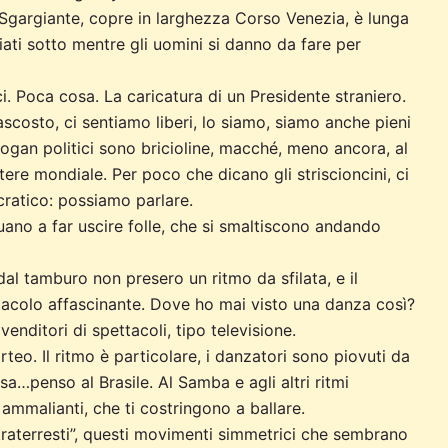
Sgargiante, copre in larghezza Corso Venezia, è lunga
ati sotto mentre gli uomini si danno da fare per
. Poca cosa. La caricatura di un Presidente straniero.
ascosto, ci sentiamo liberi, lo siamo, siamo anche pieni
logan politici sono bricioline, macché, meno ancora, al
tere mondiale. Per poco che dicano gli striscioncini, ci
ratico: possiamo parlare.
uano a far uscire folle, che si smaltiscono andando
dal tamburo non presero un ritmo da sfilata, e il
tacolo affascinante. Dove ho mai visto una danza così?
enditori di spettacoli, tipo televisione.
rteo. Il ritmo è particolare, i danzatori sono piovuti da
…penso al Brasile. Al Samba e agli altri ritmi
, ammalianti, che ti costringono a ballare.
traterresti”, questi movimenti simmetrici che sembrano