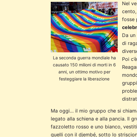
Nel ve
cento, 
fosse 
celebr
Da un 
di rag
divers
La seconda guerra mondiale ha
Poi c’
causato 150 milioni di morti in 6
Reagan 
anni, un ottimo motivo per
mondo 
festeggiare la liberazione
gruppi
proble
distra
Ma oggi… il mio gruppo che si chiam
legato alla schiena e alla pancia. Il g
fazzoletto rosso e uno bianco, vestit
quelli con il djembé, sotto lo strisci