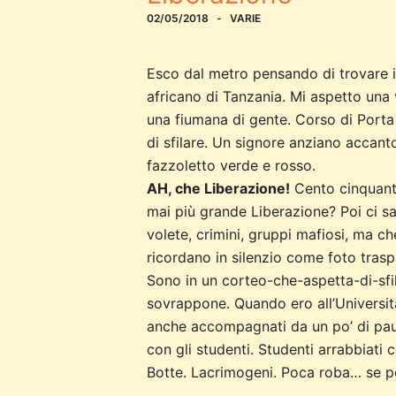
02/05/2018
VARIE
Esco dal metro pensando di trovare i
africano di Tanzania. Mi aspetto una
una fiumana di gente. Corso di Porta
di sfilare. Un signore anziano accant
fazzoletto verde e rosso.
AH, che Liberazione!
Cento cinquanta 
mai più grande Liberazione? Poi ci sa
volete, crimini, gruppi mafiosi, ma ch
ricordano in silenzio come foto trasp
Sono in un corteo-che-aspetta-di-sfila
sovrappone. Quando ero all’Università
anche accompagnati da un po’ di paur
con gli studenti. Studenti arrabbiati c
Botte. Lacrimogeni. Poca roba… se pe