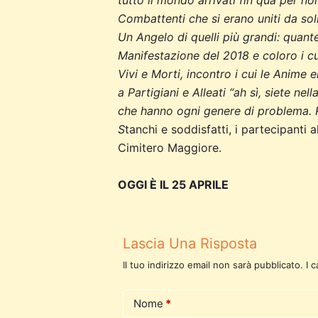
tutto il mondo arrivati fin qua per noi
Combattenti che si erano uniti da soli,
Un Angelo di quelli più grandi: quante 
Manifestazione del 2018 e coloro i cu
Vivi e Morti, incontro i cui le Anime
a Partigiani e Alleati “ah sì, siete ne
che hanno ogni genere di problema. Ri
S
tanchi e soddisfatti, i partecipanti 
Cimitero Maggiore.
OGGI È IL 25 APRILE
Lascia Una Risposta
Il tuo indirizzo email non sarà pubblicato.
I 
Nome
*