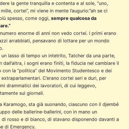
dere la gente tranquilla e contenta e al sole, “uno,
mille, cortei”, mi viene in mente l’augurio:”ah se ci
più spesso, come oggi,
sempre qualcosa da
are.”
numero enorme di anni non vedo cortei. I primi erano
azzi arrabbiati, pensavano di lottare per un mondo
o.
è un lasso di tempo un intetrito, Tatcher da una parte,
dall’altra, i sogni erano finiti, la fiducia nel cambiare il
con la “politica” del Movimento Studentesco e dei
 extraparlamentari. C’erano cortei seri e duri, per
mi drammatici dei lavoratori, di cui leggevo,
ttamente sui giornali.
a Karamogo, sta già suonando, ciascuno con il djembé
ruppo delle ballerine-ballerini, con in mano un
i di rosso e di bianco, di stavano disponendo davanti a
one di Emergency.