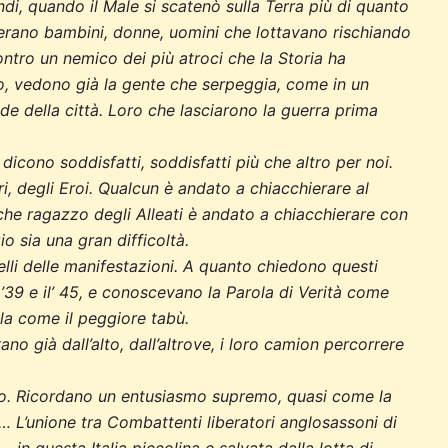
di, quando il Male si scatenò sulla Terra più di quanto
 erano bambini, donne, uomini che lottavano rischiando
contro un nemico dei più atroci che la Storia ha
o, vedono già la gente che serpeggia, come in un
de della città. Loro che lasciarono la guerra prima
icono soddisfatti, soddisfatti più che altro per noi.
i, degli Eroi. Qualcun è andato a chiacchierare al
lche ragazzo degli Alleati è andato a chiacchierare con
io sia una gran difficoltà.
elli delle manifestazioni. A quanto chiedono questi
l ’39 e il’ 45, e conoscevano la Parola di Verità come
la come il peggiore tabù.
 già dall’alto, dall’altrove, i loro camion percorrere
ono. Ricordano un entusiasmo supremo, quasi come la
no… L’unione tra Combattenti liberatori anglosassoni di