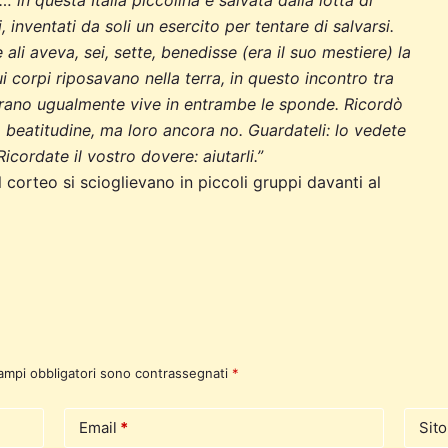
… in questa Italia piccolina e salvata dalla lotta di
 inventati da soli un esercito per tentare di salvarsi.
ali aveva, sei, sette, benedisse (era il suo mestiere) la
i corpi riposavano nella terra, in questo incontro tra
 erano ugualmente vive in entrambe le sponde. Ricordò
lla beatitudine, ma loro ancora no. Guardateli: lo vedete
cordate il vostro dovere: aiutarli.”
al corteo si scioglievano in piccoli gruppi davanti al
campi obbligatori sono contrassegnati
*
Email
*
Sit