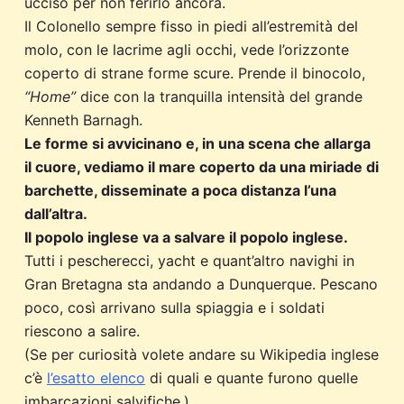
ucciso per non ferirlo ancora.
Il Colonello sempre fisso in piedi all’estremità del
molo, con le lacrime agli occhi, vede l’orizzonte
coperto di strane forme scure. Prende il binocolo,
“Home”
dice con la tranquilla intensità del grande
Kenneth Barnagh.
Le forme si avvicinano e, in una scena che allarga
il cuore, vediamo il mare coperto da una miriade di
barchette, disseminate a poca distanza l’una
dall’altra.
Il popolo inglese va a salvare il popolo inglese.
Tutti i pescherecci, yacht e quant’altro navighi in
Gran Bretagna sta andando a Dunquerque. Pescano
poco, così arrivano sulla spiaggia e i soldati
riescono a salire.
(Se per curiosità volete andare su Wikipedia inglese
c’è
l’esatto elenco
di quali e quante furono quelle
imbarcazioni salvifiche.)