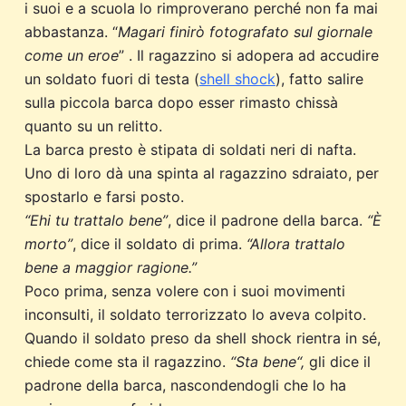
i suoi e a scuola lo rimproverano perché non fa mai
abbastanza. “
Magari finirò fotografato sul giornale
come un eroe
” . Il ragazzino si adopera ad accudire
un soldato fuori di testa (
shell shock
), fatto salire
sulla piccola barca dopo esser rimasto chissà
quanto su un relitto.
La barca presto è stipata di soldati neri di nafta.
Uno di loro dà una spinta al ragazzino sdraiato, per
spostarlo e farsi posto.
“Ehi tu trattalo bene”
, dice il padrone della barca.
“È
morto”
, dice il soldato di prima.
“Allora trattalo
bene a maggior ragione.”
Poco prima, senza volere con i suoi movimenti
inconsulti, il soldato terrorizzato lo aveva colpito.
Quando il soldato preso da shell shock rientra in sé,
chiede come sta il ragazzino.
“Sta bene“,
gli dice il
padrone della barca, nascondendogli che lo ha