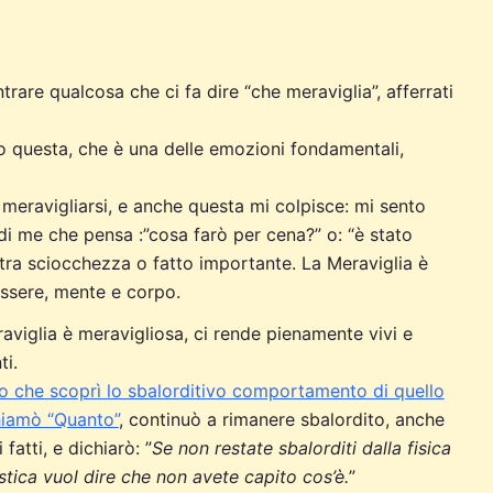
rare qualcosa che ci fa dire “che meraviglia”, afferrati
questa, che è una delle emozioni fondamentali,
meravigliarsi, e anche questa mi colpisce: mi sento
 di me che pensa :”cosa farò per cena?” o: “è stato
altra sciocchezza o fatto importante. La Meraviglia è
essere, mente e corpo.
aviglia è meravigliosa, ci rende pienamente vivi e
ti.
ico che scoprì lo sbalorditivo comportamento di quello
hiamò “Quanto”
, continuò a rimanere sbalordito, anche
 fatti, e dichiarò: ”
Se non restate sbalorditi dalla fisica
stica vuol dire che non avete capito cos’è.
”