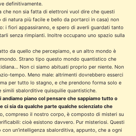
e definitivamente.
he non sia fatta di elettroni vuol dire che questi
to di natura più facile e bello da portarci in casa) non
 i fiori appassiranno, e spero di averli guardati tanto
tarli senza rimpianti. Inoltre occupano uno spazio sulla
fatto da quello che percepiamo, e un altro mondo è
ro” mondo. Strano tipo questo mondo quantistico che
tidiana… Non ci siamo abituati proprio per niente. Non
azio-tempo. Meno male: altrimenti dovrebbero esserci
orma per tutto lo stagno, e che prendono forma solo e
imili sbalorditive quisquilie quantistiche.
ci andiamo piano col pensare che sappiamo tutto o
e ci sia da qualche parte qualche scienziato che
, compreso il nostro corpo, è composto di misteri su
verificabili: cioè esistono davvero. Pur misteriosi. Questi
o con un’intelligenza sbalorditiva, appunto, che a ogni