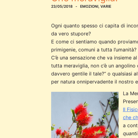
23/05/2018
EMOZIONI
,
VARIE
Ogni quanto spesso ci capita di incont
da vero stupore?
E come ci sentiamo quando proviamo 
primigenie, comuni a tutta l’umanità?
C’è una sensazione che va insieme al 
tutta meraviglia, non c’è un angolino
davvero gentile il tale?“ o qualsiasi 
per natura onnipervadente il nostro 
La Mer
Presen
Il Fis
che c
a conti
quanti