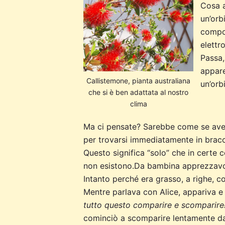
Cosa a
un’orb
compor
elettro
Passa,
appare
Callistemone, pianta australiana
un’orbi
che si è ben adattata al nostro
clima
Ma ci pensate? Sarebbe come se avess
per trovarsi immediatamente in brac
Questo significa “solo” che in certe
non esistono.Da bambina apprezzavo
Intanto perché era grasso, a righe, c
Mentre parlava con Alice, appariva e 
tutto questo comparire e scomparire!
cominciò a scomparire lentamente dall