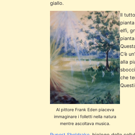
giallo.
Il tut
pianta 
elfi, 
pianta
Questa
C’è un
alla pi
sboccia
che te
Questi
Al pittore Frank Eden piaceva
immaginare i folletti nella natura
mentre ascoltava musica.
Rupert Sheldrake
, biologo delle cel