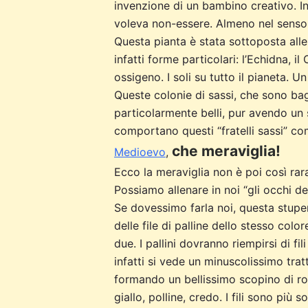
invenzione di un bambino creativo. In
voleva non-essere. Almeno nel senso
Questa pianta è stata sottoposta alle
infatti forme particolari: l’Echidna, i
ossigeno. I soli su tutto il pianeta. U
Queste colonie di sassi, che sono ba
particolarmente belli, pur avendo un 
comportano questi “fratelli sassi” c
che meraviglia!
Medioevo
,
Ecco la meraviglia non è poi così rar
Possiamo allenare in noi “gli occhi de
Se dovessimo farla noi, questa stupe
delle file di palline dello stesso colo
due. I pallini dovranno riempirsi di fil
infatti si vede un minuscolissimo trat
formando un bellissimo scopino di rosso 
giallo, polline, credo. I fili sono più s