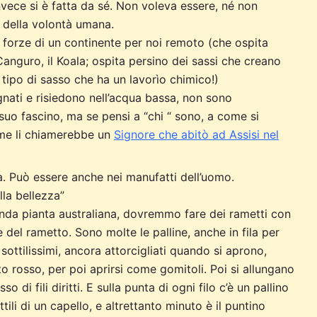
vece si è fatta da sé. Non voleva essere, né non
 della volontà umana.
 forze di un continente per noi remoto (che ospita
l Canguro, il Koala; ospita persino dei sassi che creano
n tipo di sasso che ha un lavorìo chimico!)
gnati e risiedono nell’acqua bassa, non sono
suo fascino, ma se pensi a “chi “ sono, a come si
ome li chiamerebbe un
Signore che abitò ad Assisi nel
a. Può essere anche nei manufatti dell’uomo.
lla bellezza”
nda pianta australiana, dovremmo fare dei rametti con
re del rametto. Sono molte le palline, anche in fila per
i sottilissimi, ancora attorcigliati quando si aprono,
to rosso, per poi aprirsi come gomitoli. Poi si allungano
di fili diritti. E sulla punta di ogni filo c’è un pallino
ottili di un capello, e altrettanto minuto è il puntino