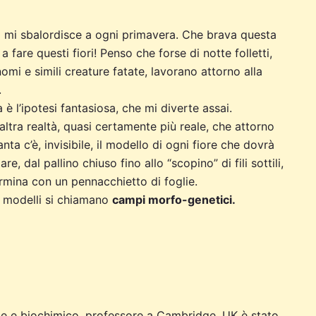
to mi sbalordisce a ogni primavera. Che brava questa
a fare questi fiori! Penso che forse di notte folletti,
gnomi e simili creature fatate, lavorano attorno alla
.
 è l’ipotesi fantasiosa, che mi diverte assai.
’altra realtà, quasi certamente più reale, che attorno
anta c’è, invisibile, il modello di ogni fiore che dovrà
re, dal pallino chiuso fino allo “scopino” di fili sottili,
rmina con un pennacchietto di foglie.
 modelli si chiamano
campi morfo-genetici.
lule e biochimico, professore a Cambridge, UK è stato