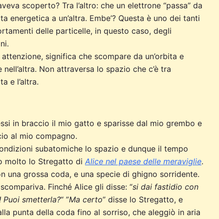
veva scoperto? Tra l’altro: che un elettrone “passa” da
ita energetica a un’altra. Embe’? Questa è uno dei tanti
tamenti delle particelle, in questo caso, degli
ni.
 attenzione, significa che scompare da un’orbita e
 nell’altra. Non attraversa lo spazio che c’è tra
ta e l’altra.
i in braccio il mio gatto e sparisse dal mio grembo e
cio al mio compagno.
 condizioni subatomiche lo spazio e dunque il tempo
 molto lo Stregatto di
Alice nel paese delle meraviglie
.
on una grossa coda, e una specie di ghigno sorridente.
scompariva. Finché Alice gli disse: “
si dai fastidio con
 Puoi smetterla?
“ ”
Ma certo
” disse lo Stregatto, e
a punta della coda fino al sorriso, che aleggiò in aria