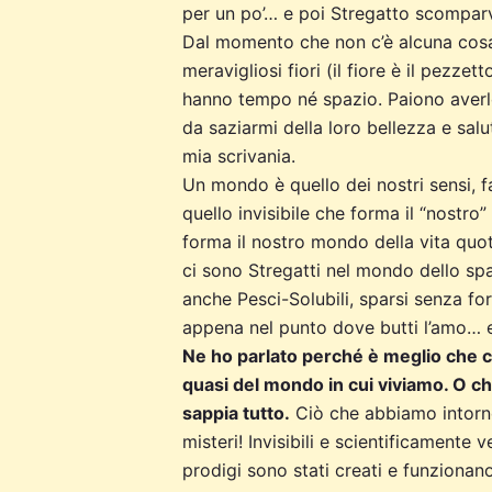
per un po’… e poi Stregatto scomparv
Dal momento che non c’è alcuna cosa c
meravigliosi fiori (il fiore è il pezzet
hanno tempo né spazio. Paiono averlo:
da saziarmi della loro bellezza e salu
mia scrivania.
Un mondo è quello dei nostri sensi, 
quello invisibile che forma il “nost
forma il nostro mondo della vita quo
ci sono Stregatti nel mondo dello sp
anche Pesci-Solubili, sparsi senza f
appena nel punto dove butti l’amo… e s
Ne ho parlato perché è meglio che 
quasi del mondo in cui viviamo. O ch
sappia tutto.
Ciò che abbiamo intorno
misteri! Invisibili e scientificamente 
prodigi sono stati creati e funzionan