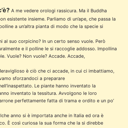
c’è?
A me vedere orologi rassicura. Ma il Buddha
on esistente insieme. Parliamo di un’ape, che passa la
a polline a un’altra pianta di modo che la specie si
chi al suo corpicino? In un certo senso vuole. Però
uralmente e il polline le si raccoglie addosso. Impollina
 miele. Vuole? Non vuole? Accade. Accade,
eraviglioso è ciò che ci accade, in cui ci imbattiamo,
avamo sforzandoci a preparare
nell’inaspettato. Le piante hanno inventato la
no inventato la tessitura. Avvolgono le loro
 marrone perfettamente fatta di trama e ordito e un po’
lche anno si è importata anche in Italia ed ora è
co. È così curiosa la sua forma che la si direbbe