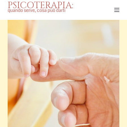
PSICOTERAPIA:
S
quando serve, cosa può darti
a
l
t
a
a
l
c
o
n
t
e
n
u
t
o